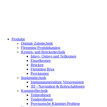
Produkte
Digitale Zahntechnik
Flemming Produktkatalog
Kronen- und Brückentechnik
Inlays, Onlays und Teilkronen
Einzelkronen
Brücken
Flemming Brux
Provisiorien
Implantat­technik
Implantat­unterstützte Versorgungen
3D - Navigation & Bohr­schablonen
Kunststoff­technik
Teilprothesen
Totalprothesen
Provisorische Klammer-Prothese