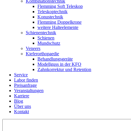
Kombinations­technik
Flemming Soft Teleskop
Teleskoptechnik
Konustechnik
Flemming Doppelkrone
weitere Halteelemente
Schienen­technik
Schienen
Mundschutz
Veneers
Kieferorthopaedie
Behandlungs­geräte
Modellguss in der KFO
Zahnkorrektur und Retention
Service
Labor finden
Preisanfrage
Veranstaltungen
Karriere
Blog
Über uns
Kontakt
Suchen
nach: