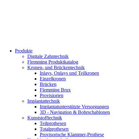
Produkte
Digitale Zahntechnik
Flemming Produktkatalog
Kronen- und Brückentechnik
Inlays, Onlays und Teilkronen
Einzelkronen
Brücken
Flemming Brux
Provisiorien
Implantat­technik
Implantat­unterstützte Versorgungen
3D - Navigation & Bohr­schablonen
Kunststoff­technik
Teilprothesen
Totalprothesen
Provisorische Klammer-Prothese