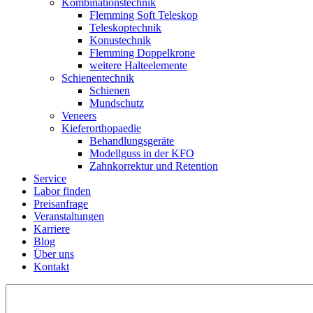
Kombinations­technik
Flemming Soft Teleskop
Teleskoptechnik
Konustechnik
Flemming Doppelkrone
weitere Halteelemente
Schienen­technik
Schienen
Mundschutz
Veneers
Kieferorthopaedie
Behandlungs­geräte
Modellguss in der KFO
Zahnkorrektur und Retention
Service
Labor finden
Preisanfrage
Veranstaltungen
Karriere
Blog
Über uns
Kontakt
Suchen
nach: