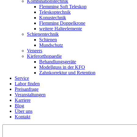
Kombinations­technik
Flemming Soft Teleskop
Teleskoptechnik
Konustechnik
Flemming Doppelkrone
weitere Halteelemente
Schienen­technik
Schienen
Mundschutz
Veneers
Kieferorthopaedie
Behandlungs­geräte
Modellguss in der KFO
Zahnkorrektur und Retention
Service
Labor finden
Preisanfrage
Veranstaltungen
Karriere
Blog
Über uns
Kontakt
Suchen
nach: