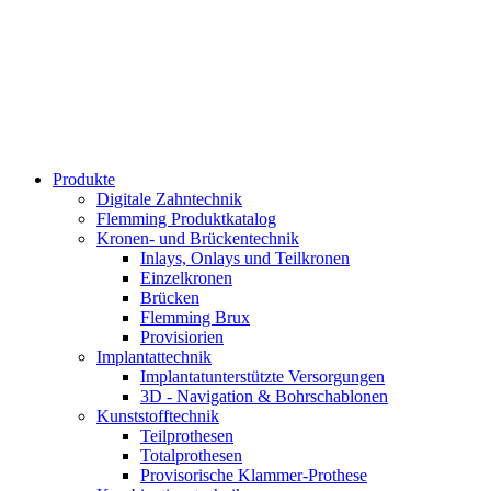
Produkte
Digitale Zahntechnik
Flemming Produktkatalog
Kronen- und Brückentechnik
Inlays, Onlays und Teilkronen
Einzelkronen
Brücken
Flemming Brux
Provisiorien
Implantat­technik
Implantat­unterstützte Versorgungen
3D - Navigation & Bohr­schablonen
Kunststoff­technik
Teilprothesen
Totalprothesen
Provisorische Klammer-Prothese