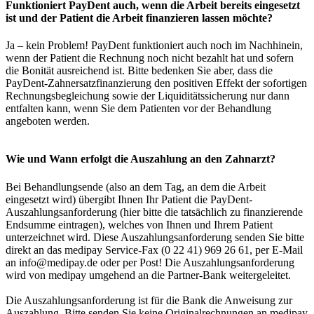
Funktioniert PayDent auch, wenn die Arbeit bereits eingesetzt
ist und der Patient die Arbeit finanzieren lassen möchte?
Ja – kein Problem! PayDent funktioniert auch noch im Nachhinein,
wenn der Patient die Rechnung noch nicht bezahlt hat und sofern
die Bonität ausreichend ist. Bitte bedenken Sie aber, dass die
PayDent-Zahnersatzfinanzierung den positiven Effekt der sofortigen
Rechnungsbegleichung sowie der Liquiditätssicherung nur dann
entfalten kann, wenn Sie dem Patienten vor der Behandlung
angeboten werden.
Wie und Wann erfolgt die Auszahlung an den Zahnarzt?
Bei Behandlungsende (also an dem Tag, an dem die Arbeit
eingesetzt wird) übergibt Ihnen Ihr Patient die PayDent-
Auszahlungsanforderung (hier bitte die tatsächlich zu finanzierende
Endsumme eintragen), welches von Ihnen und Ihrem Patient
unterzeichnet wird. Diese Auszahlungsanforderung senden Sie bitte
direkt an das medipay Service-Fax (0 22 41) 969 26 61, per E-Mail
an info@medipay.de oder per Post! Die Auszahlungsanforderung
wird von medipay umgehend an die Partner-Bank weitergeleitet.
Die Auszahlungsanforderung ist für die Bank die Anweisung zur
Auszahlung. Bitte senden Sie keine Originalrechnungen an medipay