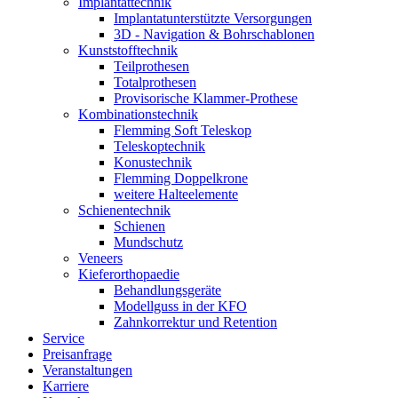
Implantat­technik
Implantat­unterstützte Versorgungen
3D - Navigation & Bohr­schablonen
Kunststoff­technik
Teilprothesen
Totalprothesen
Provisorische Klammer-Prothese
Kombinations­technik
Flemming Soft Teleskop
Teleskoptechnik
Konustechnik
Flemming Doppelkrone
weitere Halteelemente
Schienen­technik
Schienen
Mundschutz
Veneers
Kieferorthopaedie
Behandlungs­geräte
Modellguss in der KFO
Zahnkorrektur und Retention
Service
Preisanfrage
Veranstaltungen
Karriere