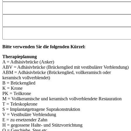
Bitte verwenden Sie die folgenden Kürzel:
Therapieplanung
A = Adhäsivbrücke (Anker)
ABV = Adhäsivbrücke (Brückenglied mit vestibulärer Verblendung)
ABM = Adhäsivbrücke (Brückenglied, vollkeramisch oder
keramisch vollverblendet)
B = Brückenglied
K = Krone
PK = Teilkrone
M = Vollkeramische und keramisch vollverblendete Restauration
T = Teleskopkrone
S = Implantatgetragene Suprakonstruktion
V = Vestibuläre Verblendung
E = zu ersetzender Zahn
H = gegossene Halte- und Stützvorrichtung
O = Geschiebe, Steg etc.