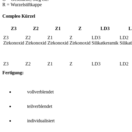
R = Wurzelstiftkappe
Compleo Kürzel
Z3
Z2
Z1
Z
LD3
L
Z3
Z2
Z1
Z
LD3
LD2
Zirkonoxid
Zirkonoxid
Zirkonoxid
Zirkonoxid
Silikatkeramik
Silika
Z3
Z2
Z1
Z
LD3
LD2
Fertigung:
vollverblendet
teilverblendet
individualisiert