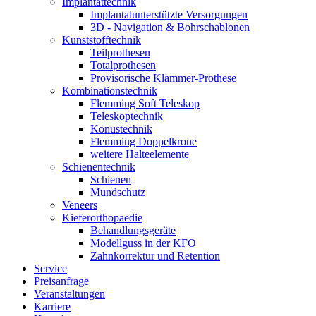
Implantat­technik
Implantat­unterstützte Versorgungen
3D - Navigation & Bohr­schablonen
Kunststoff­technik
Teilprothesen
Totalprothesen
Provisorische Klammer-Prothese
Kombinations­technik
Flemming Soft Teleskop
Teleskoptechnik
Konustechnik
Flemming Doppelkrone
weitere Halteelemente
Schienen­technik
Schienen
Mundschutz
Veneers
Kieferorthopaedie
Behandlungs­geräte
Modellguss in der KFO
Zahnkorrektur und Retention
Service
Preisanfrage
Veranstaltungen
Karriere