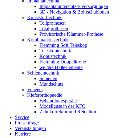
Implantat­technik
Implantat­unterstützte Versorgungen
3D - Navigation & Bohr­schablonen
Kunststoff­technik
Teilprothesen
Totalprothesen
Provisorische Klammer-Prothese
Kombinations­technik
Flemming Soft Teleskop
Teleskoptechnik
Konustechnik
Flemming Doppelkrone
weitere Halteelemente
Schienen­technik
Schienen
Mundschutz
Veneers
Kieferorthopaedie
Behandlungs­geräte
Modellguss in der KFO
Zahnkorrektur und Retention
Service
Preisanfrage
Veranstaltungen
Karriere