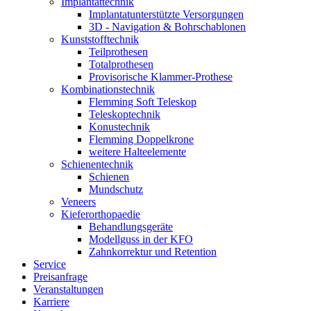
Implantat­technik
Implantat­unterstützte Versorgungen
3D - Navigation & Bohr­schablonen
Kunststoff­technik
Teilprothesen
Totalprothesen
Provisorische Klammer-Prothese
Kombinations­technik
Flemming Soft Teleskop
Teleskoptechnik
Konustechnik
Flemming Doppelkrone
weitere Halteelemente
Schienen­technik
Schienen
Mundschutz
Veneers
Kieferorthopaedie
Behandlungs­geräte
Modellguss in der KFO
Zahnkorrektur und Retention
Service
Preisanfrage
Veranstaltungen
Karriere