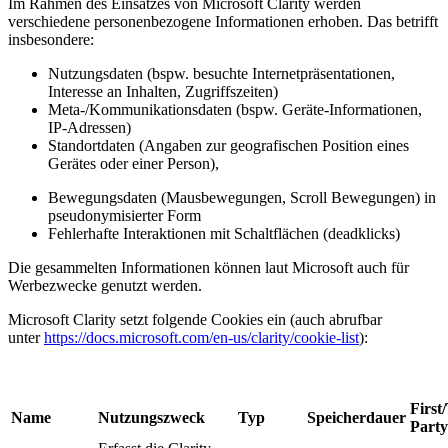
Im Rahmen des Einsatzes von Microsoft Clarity werden
verschiedene personenbezogene Informationen erhoben. Das betrifft
insbesondere:
Nutzungsdaten (bspw. besuchte Internetpräsentationen,
Interesse an Inhalten, Zugriffszeiten)
Meta-/Kommunikationsdaten (bspw. Geräte-Informationen,
IP-Adressen)
Standortdaten (Angaben zur geografischen Position eines
Gerätes oder einer Person),
Bewegungsdaten (Mausbewegungen, Scroll Bewegungen) in
pseudonymisierter Form
Fehlerhafte Interaktionen mit Schaltflächen (deadklicks)
Die gesammelten Informationen können laut Microsoft auch für
Werbezwecke genutzt werden.
Microsoft Clarity setzt folgende Cookies ein (auch abrufbar
unter
https://docs.microsoft.com/en-us/clarity/cookie-list
):
First
Name
Nutzungszweck
Typ
Speicherdauer
Party