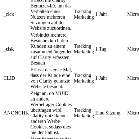
Erfasst die Clarity-
Benutzer-ID, um das
Verhalten eines
Tracking
_clck
1 Jahr
Micro
Nutzers mehreren
Marketing
Sitzungen auf der
Website zuzuordnen.
Verbindet mehrere
Besuche durch den
Kunden zu einem
Tracking
_clsk
1 Tag
Micro
zusammenhängenden
Marketing
auf Clarity erfassten
Besuch
Erfasst das erste Mal,
dass der Kunde eine
Tracking
CLID
1 Jahr
Micro
von Clarity genutzte
Marketing
Website besucht.
Zeigt an, ob MUID
an andere
Werbeträger Cookies
übertragen wird.
Tracking
ANONCHK
Eine Sitzung
Micro
Clarity nutzt keine
Marketing
anderen Werbe-
Cookies, sodass dies
nie der Fall ist.