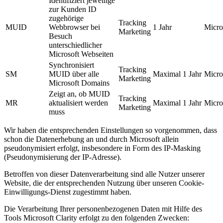
Identifiziert jeweilige
zur Kunden ID
zugehörige
Tracking
MUID
Webbrowser bei
1 Jahr
Micro
Marketing
Besuch
unterschiedlicher
Microsoft Webseiten
Synchronisiert
Tracking
SM
MUID über alle
Maximal 1 Jahr
Micro
Marketing
Microsoft Domains
Zeigt an, ob MUID
Tracking
MR
aktualisiert werden
Maximal 1 Jahr
Micro
Marketing
muss
Wir haben die entsprechenden Einstellungen so vorgenommen, dass
schon die Datenerhebung an und durch Microsoft allein
pseudonymisiert erfolgt, insbesondere in Form des IP-Masking
(Pseudonymisierung der IP-Adresse).
Betroffen von dieser Datenverarbeitung sind alle Nutzer unserer
Website, die der entsprechenden Nutzung über unseren Cookie-
Einwilligungs-Dienst zugestimmt haben.
Die Verarbeitung Ihrer personenbezogenen Daten mit Hilfe des
Tools Microsoft Clarity erfolgt zu den folgenden Zwecken: