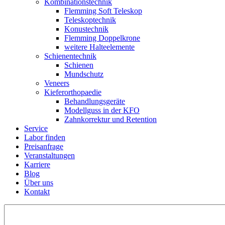
Kombinations­technik
Flemming Soft Teleskop
Teleskoptechnik
Konustechnik
Flemming Doppelkrone
weitere Halteelemente
Schienen­technik
Schienen
Mundschutz
Veneers
Kieferorthopaedie
Behandlungs­geräte
Modellguss in der KFO
Zahnkorrektur und Retention
Service
Labor finden
Preisanfrage
Veranstaltungen
Karriere
Blog
Über uns
Kontakt
Suchen
nach: