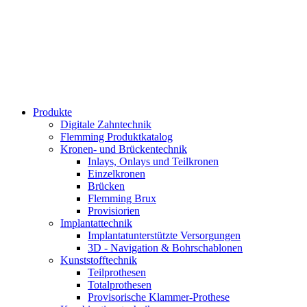
Produkte
Digitale Zahntechnik
Flemming Produktkatalog
Kronen- und Brückentechnik
Inlays, Onlays und Teilkronen
Einzelkronen
Brücken
Flemming Brux
Provisiorien
Implantat­technik
Implantat­unterstützte Versorgungen
3D - Navigation & Bohr­schablonen
Kunststoff­technik
Teilprothesen
Totalprothesen
Provisorische Klammer-Prothese