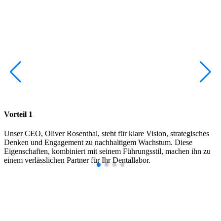
Vorteil 1
V
Unser CEO, Oliver Rosenthal, steht für klare Vision, strategisches
I
Denken und Engagement zu nachhaltigem Wachstum. Diese
S
Eigenschaften, kombiniert mit seinem Führungsstil, machen ihn zu
s
einem verlässlichen Partner für Ihr Dentallabor.
e