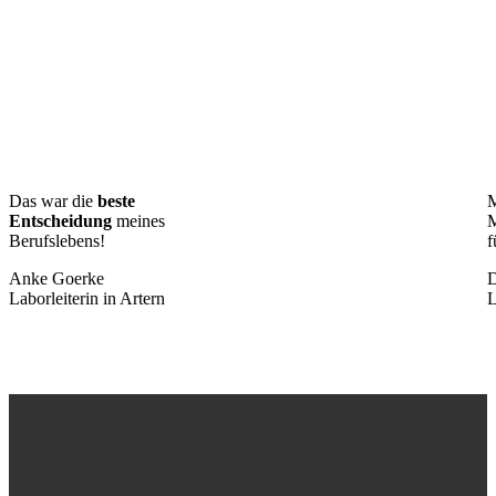
Das war die
beste
M
Entscheidung
meines
M
Berufslebens!
f
Anke Goerke
D
Laborleiterin in Artern
L