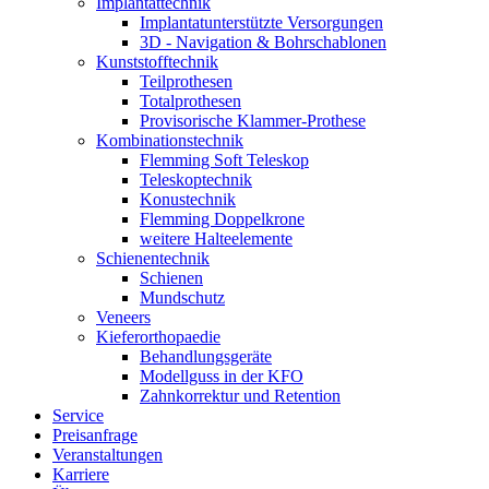
Implantat­technik
Implantat­unterstützte Versorgungen
3D - Navigation & Bohr­schablonen
Kunststoff­technik
Teilprothesen
Totalprothesen
Provisorische Klammer-Prothese
Kombinations­technik
Flemming Soft Teleskop
Teleskoptechnik
Konustechnik
Flemming Doppelkrone
weitere Halteelemente
Schienen­technik
Schienen
Mundschutz
Veneers
Kieferorthopaedie
Behandlungs­geräte
Modellguss in der KFO
Zahnkorrektur und Retention
Service
Preisanfrage
Veranstaltungen
Karriere