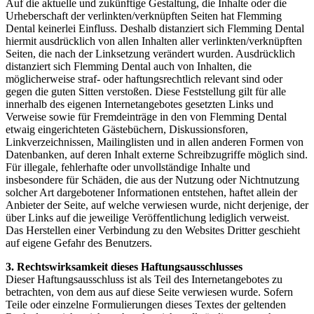
Auf die aktuelle und zukünftige Gestaltung, die Inhalte oder die
Urheberschaft der verlinkten/verknüpften Seiten hat Flemming
Dental keinerlei Einfluss. Deshalb distanziert sich Flemming Dental
hiermit ausdrücklich von allen Inhalten aller verlinkten/verknüpften
Seiten, die nach der Linksetzung verändert wurden. Ausdrücklich
distanziert sich Flemming Dental auch von Inhalten, die
möglicherweise straf- oder haftungsrechtlich relevant sind oder
gegen die guten Sitten verstoßen. Diese Feststellung gilt für alle
innerhalb des eigenen Internetangebotes gesetzten Links und
Verweise sowie für Fremdeinträge in den von Flemming Dental
etwaig eingerichteten Gästebüchern, Diskussionsforen,
Linkverzeichnissen, Mailinglisten und in allen anderen Formen von
Datenbanken, auf deren Inhalt externe Schreibzugriffe möglich sind.
Für illegale, fehlerhafte oder unvollständige Inhalte und
insbesondere für Schäden, die aus der Nutzung oder Nichtnutzung
solcher Art dargebotener Informationen entstehen, haftet allein der
Anbieter der Seite, auf welche verwiesen wurde, nicht derjenige, der
über Links auf die jeweilige Veröffentlichung lediglich verweist.
Das Herstellen einer Verbindung zu den Websites Dritter geschieht
auf eigene Gefahr des Benutzers.
3. Rechtswirksamkeit dieses Haftungsausschlusses
Dieser Haftungsausschluss ist als Teil des Internetangebotes zu
betrachten, von dem aus auf diese Seite verwiesen wurde. Sofern
Teile oder einzelne Formulierungen dieses Textes der geltenden