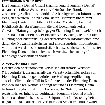
Informationen der Nutzer
Die Flemming Dental GmbH (nachfolgend „Flemming Dental“
genannt) hat diese Webseite mit größtmöglicher Sorgfalt
zusammengestellt und ist bemüht, die bereitgestellten Informationen
stetig zu erweitern und zu aktualisieren. Trotzdem übernimmt
Flemming Dental hinsichtlich Aktualität, Vollständigkeit und
Richtigkeit der abrufbaren Inhalte und Dokumente keine
Gewähr. Haftungsansprüche gegen Flemming Dental, welche sich
auf Schäden materieller oder ideeller Art beziehen, die durch die
Nutzung oder Nichtnutzung der dargebotenen Informationen bzw.
durch die Nutzung fehlerhafter und unvollständiger Informationen
verursacht wurden, sind grundsätzlich ausgeschlossen, sofern seitens
Flemming Dental kein nachweislich vorsätzliches oder grob
fahrlässiges Verschulden vorliegt.
2. Verweise und Links
Bei direkten oder indirekten Verweisen auf fremde Websites
(“Hyperlinks”), die außerhalb des Verantwortungsbereiches von
Flemming Dental liegen, würde eine Haftungsverpflichtung
ausschließlich in dem Fall in Kraft treten, in der Flemming Dental
von den Inhalten Kenntnis erlangt hat und es Flemming Dental
technisch möglich und zumutbar wäre, die Nutzung im Falle
rechtswidriger Inhalte zu verhindern. Flemming Dental erklärt
hiermit ausdrücklich, dass zum Zeitpunkt der Linksetzung keine
illegalen Inhalte auf den zu verlinkenden Seiten erkennbar waren.