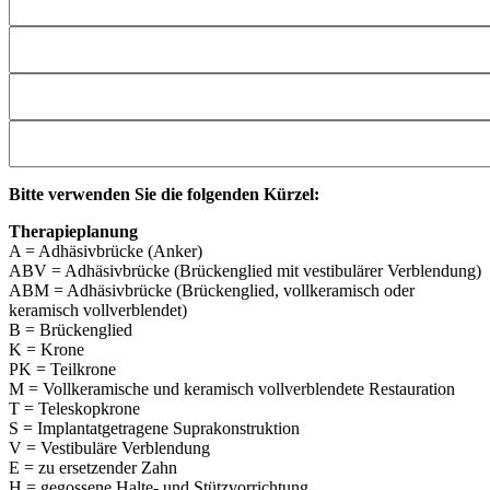
Bitte verwenden Sie die folgenden Kürzel:
Therapieplanung
A = Adhäsivbrücke (Anker)
ABV = Adhäsivbrücke (Brückenglied mit vestibulärer Verblendung)
ABM = Adhäsivbrücke (Brückenglied, vollkeramisch oder
keramisch vollverblendet)
B = Brückenglied
K = Krone
PK = Teilkrone
M = Vollkeramische und keramisch vollverblendete Restauration
T = Teleskopkrone
S = Implantatgetragene Suprakonstruktion
V = Vestibuläre Verblendung
E = zu ersetzender Zahn
H = gegossene Halte- und Stützvorrichtung