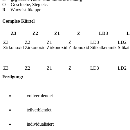
O = Geschiebe, Steg etc.
R = Wurzelstiftkappe
Compleo Kürzel
Z3
Z2
Z1
Z
LD3
L
Z3
Z2
Z1
Z
LD3
LD2
Zirkonoxid
Zirkonoxid
Zirkonoxid
Zirkonoxid
Silikatkeramik
Silika
Z3
Z2
Z1
Z
LD3
LD2
Fertigung:
vollverblendet
teilverblendet
individualisiert