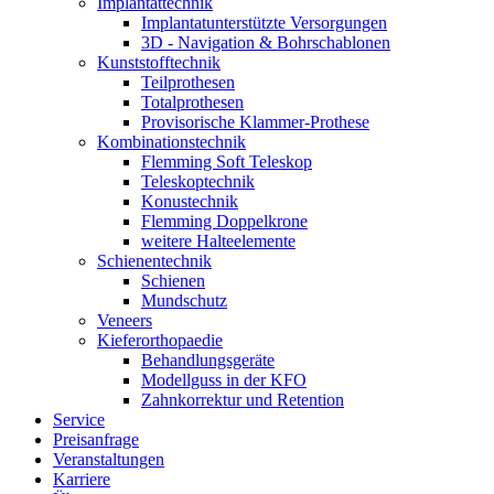
Implantat­technik
Implantat­unterstützte Versorgungen
3D - Navigation & Bohr­schablonen
Kunststoff­technik
Teilprothesen
Totalprothesen
Provisorische Klammer-Prothese
Kombinations­technik
Flemming Soft Teleskop
Teleskoptechnik
Konustechnik
Flemming Doppelkrone
weitere Halteelemente
Schienen­technik
Schienen
Mundschutz
Veneers
Kieferorthopaedie
Behandlungs­geräte
Modellguss in der KFO
Zahnkorrektur und Retention
Service
Preisanfrage
Veranstaltungen
Karriere